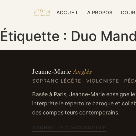
ACCUEIL
A PROPOS
COUR
Étiquette :
Duo Mand
Jeanne-Marie
Anglès
SOPRANO LÉGÈRE · VIOLONISTE · PÉ
Basée à Paris, Jeanne-Marie enseigne le 
interprète le répertoire baroque et coll
des compositeurs contemporains.
SOUNDCLOUD
AVIS GOOGLE