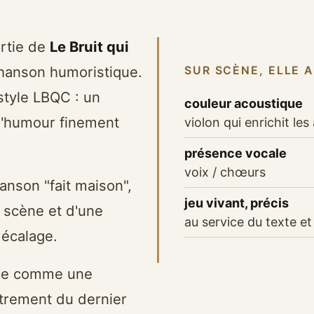
rtie de
Le Bruit qui
chanson humoristique.
SUR SCÈNE, ELLE 
style LBQC : un
couleur acoustique
d'humour finement
violon qui enrichit le
présence vocale
voix / chœurs
nson "fait maison",
jeu vivant, précis
e scène et d'une
au service du texte et 
décalage.
sée comme une
strement du dernier