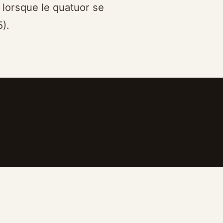
lorsque le quatuor se
).
Patrick Garro
musique, percussions, 