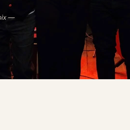
oix —